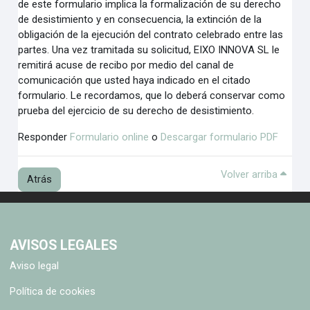
de este formulario implica la formalización de su derecho
de desistimiento y en consecuencia, la
extinción de la
obligación de la ejecución del contrato celebrado entre las
partes. Una vez tramitada su
solicitud, EIXO INNOVA SL le
remitirá acuse de recibo por medio del canal de
comunicación que usted
haya indicado en el citado
formulario. Le recordamos, que lo deberá conservar como
prueba del ejercicio
de su derecho de desistimiento.
Responder
Formulario online
o
Descargar formulario PDF
Volv
Volver arriba
Atrás
AVISOS LEGALES
Aviso legal
Política de cookies