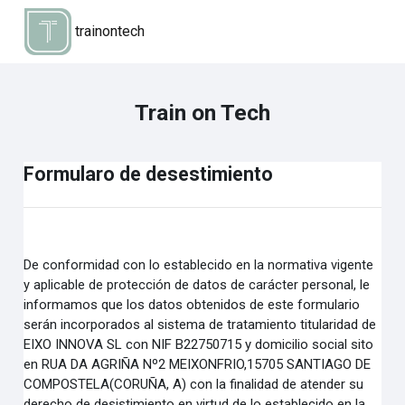
Salta al contenido principal
trainontech
Train on Tech
Formularo de desestimiento
De conformidad con lo establecido en la normativa vigente
y aplicable de protección de datos de carácter
personal, le
informamos que los datos obtenidos de este formulario
serán incorporados al sistema de
tratamiento titularidad de
EIXO INNOVA SL con NIF B22750715 y domicilio social sito
en RUA DA
AGRIÑA Nº2 MEIXONFRIO,15705 SANTIAGO DE
COMPOSTELA(CORUÑA, A) con la finalidad de
atender su
derecho de desistimiento en virtud de lo establecido en la