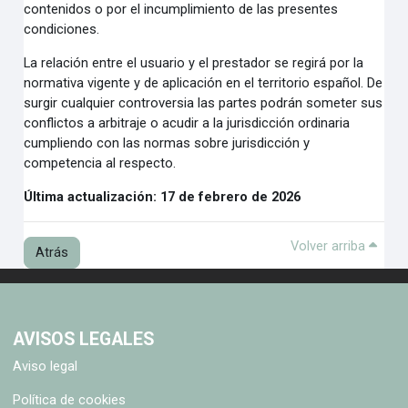
contenidos o por el incumplimiento de las
presentes
condiciones.
La relación entre el usuario y el prestador se regirá por la
normativa vigente y de aplicación en el territorio
español. De
surgir cualquier controversia las partes podrán someter sus
conflictos a arbitraje o acudir a la
jurisdicción ordinaria
cumpliendo con las normas sobre jurisdicción y
competencia al respecto.
Última actualización: 17 de febrero de 2026
Volv
Volver arriba
Atrás
AVISOS LEGALES
Aviso legal
Política de cookies